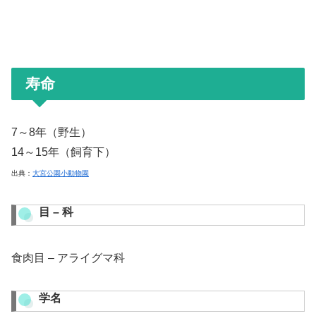
寿命
7～8年（野生）
14～15年（飼育下）
出典：
大宮公園小動物園
目 – 科
食肉目 – アライグマ科
学名