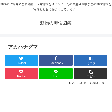
動物の平均寿命と最高齢・長寿情報をメインに、その生態や雑学などの動物情報を
写真とともにお伝えしています。
動物の寿命図鑑
アカハナグマ
Twitter
Facebook
はてブ
Pocket
LINE
コピー
2015.03.29
2013.07.05