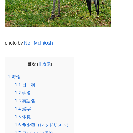
photo by
Neil McIntosh
目次
[
非表示
]
1
寿命
1.1
目 – 科
1.2
学名
1.3
英語名
1.4
漢字
1.5
体長
1.6
希少種（レッドリスト）
1.7
ワシントン条約