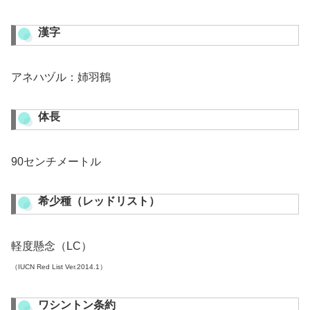
漢字
アネハヅル：姉羽鶴
体長
90センチメートル
希少種（レッドリスト）
軽度懸念（LC）
（IUCN Red List Ver.2014.1）
ワシントン条約