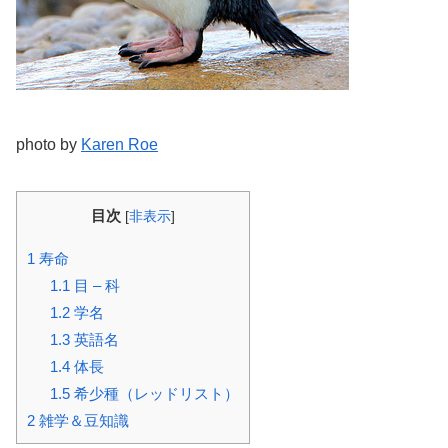
photo by
Karen Roe
目次
[
非表示
]
1
寿命
1.1
目 – 科
1.2
学名
1.3
英語名
1.4
体長
1.5
希少種（レッドリスト）
2
雑学＆豆知識