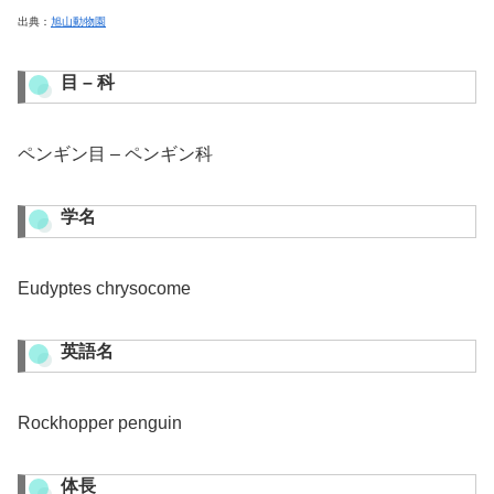
出典：
旭山動物園
目 – 科
ペンギン目 – ペンギン科
学名
Eudyptes chrysocome
英語名
Rockhopper penguin
体長