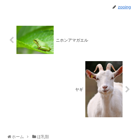
zooing
ニホンアマガエル
ヤギ
ホーム
ほ乳類