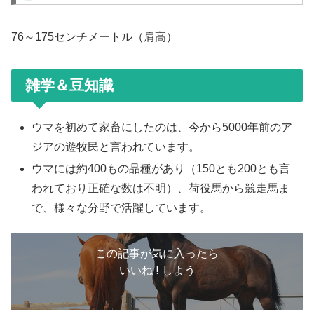
76～175センチメートル（肩高）
雑学＆豆知識
ウマを初めて家畜にしたのは、今から5000年前のア
ジアの遊牧民と言われています。
ウマには約400もの品種があり（150とも200とも言
われており正確な数は不明）、荷役馬から競走馬ま
で、様々な分野で活躍しています。
この記事が気に入ったら
いいね ! しよう