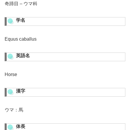
奇蹄目 – ウマ科
学名
Equus caballus
英語名
Horse
漢字
ウマ：馬
体長