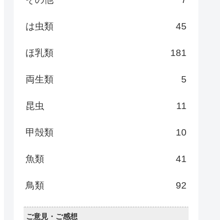
は虫類
45
ほ乳類
181
両生類
5
昆虫
11
甲殻類
10
魚類
41
鳥類
92
ご意見・ご感想