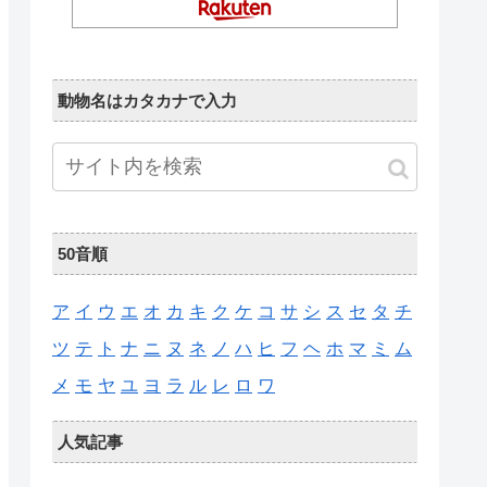
動物名はカタカナで入力
50音順
ア
イ
ウ
エ
オ
カ
キ
ク
ケ
コ
サ
シ
ス
セ
タ
チ
ツ
テ
ト
ナ
ニ
ヌ
ネ
ノ
ハ
ヒ
フ
ヘ
ホ
マ
ミ
ム
メ
モ
ヤ
ユ
ヨ
ラ
ル
レ
ロ
ワ
人気記事