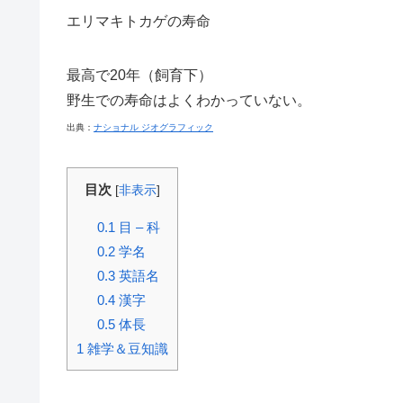
エリマキトカゲの寿命
最高で20年（飼育下）
野生での寿命はよくわかっていない。
出典：
ナショナル ジオグラフィック
目次
[
非表示
]
0.1
目 – 科
0.2
学名
0.3
英語名
0.4
漢字
0.5
体長
1
雑学＆豆知識