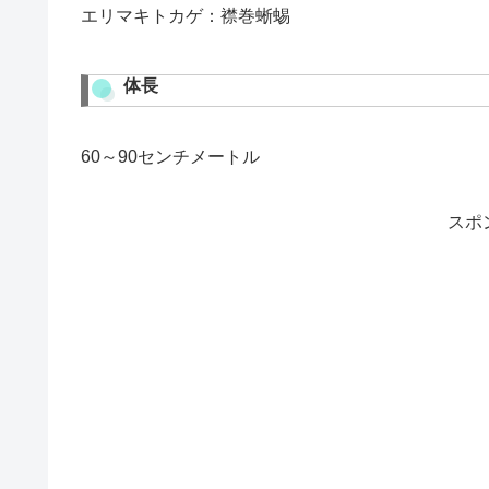
エリマキトカゲ：襟巻蜥蜴
体長
60～90センチメートル
スポ