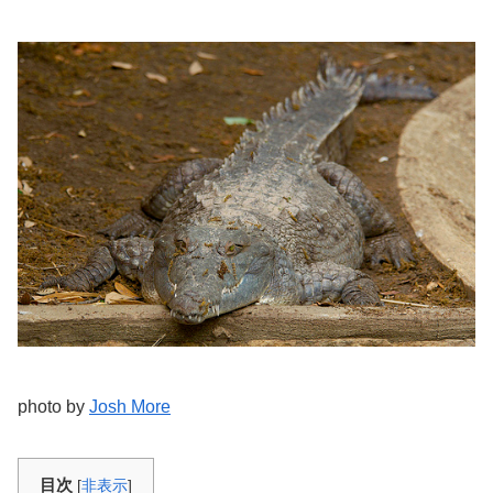
photo by
Josh More
目次
[
非表示
]