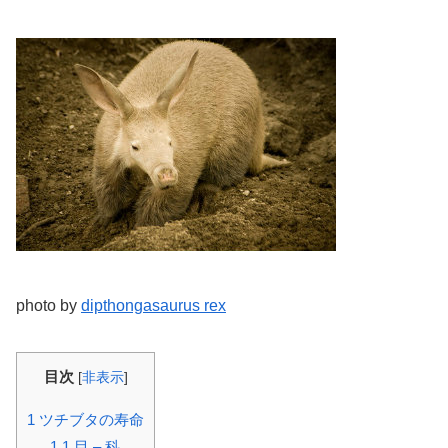
photo by
dipthongasaurus rex
目次
[
非表示
]
1
ツチブタの寿命
1.1
目 – 科