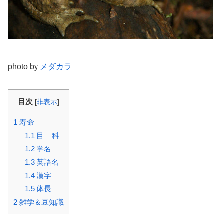
photo by
メダカラ
目次
[
非表示
]
1
寿命
1.1
目 – 科
1.2
学名
1.3
英語名
1.4
漢字
1.5
体長
2
雑学＆豆知識