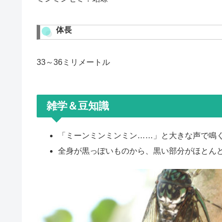
体長
33～36ミリメートル
雑学＆豆知識
「ミーンミンミンミン……」と大きな声で鳴
全身が黒っぽいものから、黒い部分がほとん