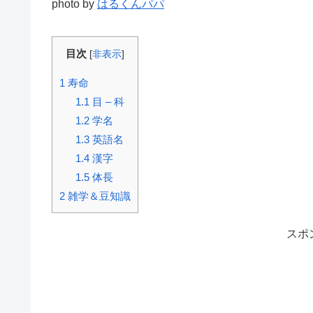
photo by
はるくんパパ
目次
[
非表示
]
1
寿命
1.1
目 – 科
1.2
学名
1.3
英語名
1.4
漢字
1.5
体長
2
雑学＆豆知識
スポ