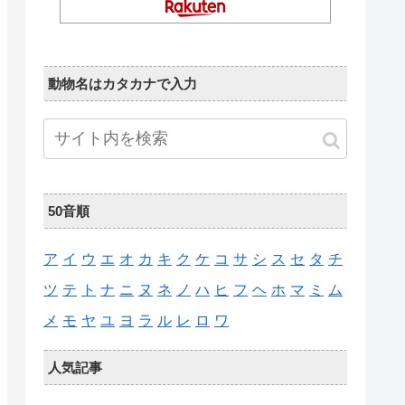
動物名はカタカナで入力
50音順
ア
イ
ウ
エ
オ
カ
キ
ク
ケ
コ
サ
シ
ス
セ
タ
チ
ツ
テ
ト
ナ
ニ
ヌ
ネ
ノ
ハ
ヒ
フ
ヘ
ホ
マ
ミ
ム
メ
モ
ヤ
ユ
ヨ
ラ
ル
レ
ロ
ワ
人気記事