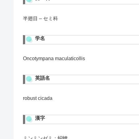
半翅目 – セミ科
学名
Oncotympana maculaticollis
英語名
robust cicada
漢字
ミンミンゼミ：蛁蟟