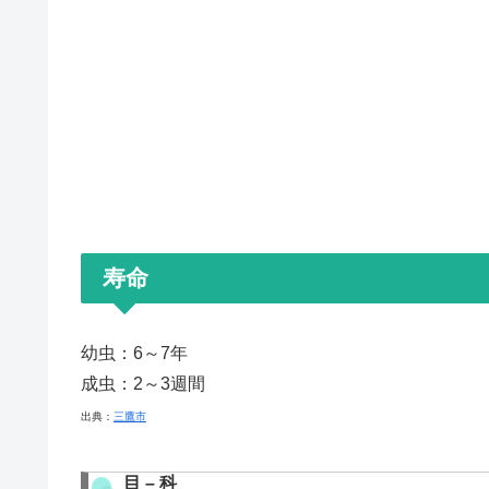
寿命
幼虫：6～7年
成虫：2～3週間
出典：
三鷹市
目 – 科