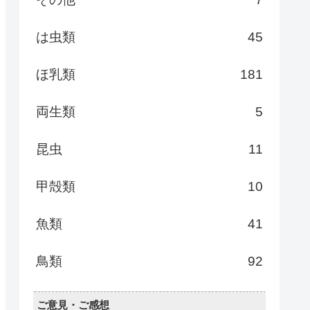
は虫類
45
ほ乳類
181
両生類
5
昆虫
11
甲殻類
10
魚類
41
鳥類
92
ご意見・ご感想